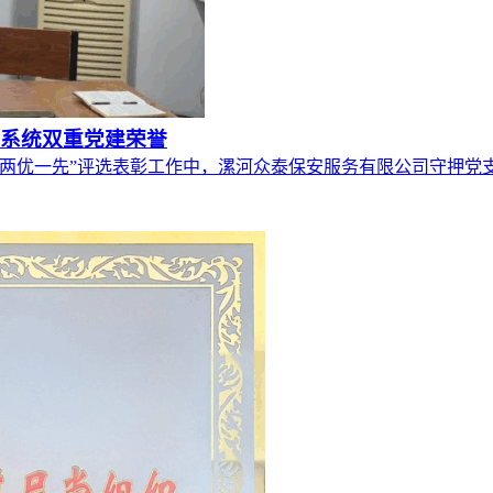
资系统双重党建荣誉
“两优一先”评选表彰工作中，漯河众泰保安服务有限公司守押党